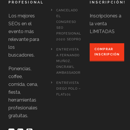
PROFESIONAL
INSCRIPCIÓN!
CANCELADO
Los mejores
Inscripciones a
EL
CONGRESO
SEOs en el
la venta
SEO
evento más
LIMITADAS
PROFESIONAL
relevante para
2020 SEOPRO
los
COMPRAR
ENTREVISTA
buscadores.
INSCRIPCIÓN
A FERNANDO
MUÑOZ,
ONCRAWL
Ponencias,
AMBASSADOR
coffee,
ENTREVISTA
comida, cena,
DIEGO POLO –
fiesta,
FLAT101
herramientas
profesionales
gratuitas.