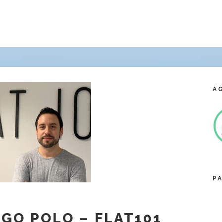
A
P
EGO POLO – FLAT101