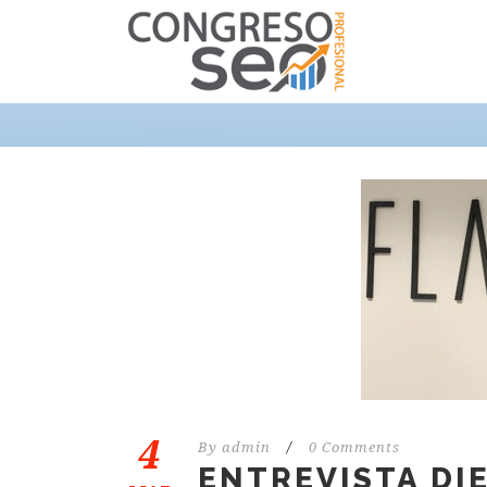
4
By
admin
/
0 Comments
ENTREVISTA DI