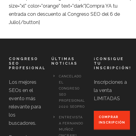
size=”xl” color=”orange” text=”dark”]Compra YA tu
entrada con descuento al Congreso SEO del 6 de
Julio[/button]
CONGRESO
ÚLTIMAS
¡CONSIGUE
SEO
NOTICIAS
TU
PROFESIONAL
INSCRIPCIÓN!
CANCELADO
Los mejores
Inscripciones a
EL
CONGRESO
SEOs en el
la venta
SEO
evento más
LIMITADAS
PROFESIONAL
relevante para
2020 SEOPRO
los
COMPRAR
ENTREVISTA
buscadores.
INSCRIPCIÓN
A FERNANDO
MUÑOZ,
ONCRAWL