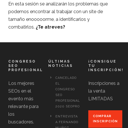
En esta sesión se analizarán los problemas que
podemos encontrar al trabajar con un site de
tamaño enooooorme, a identificarlos y
combatirlos.
¿Te atreves?
CONGRESO
ÚLTIMAS
¡CONSIGUE
SEO
NOTICIAS
TU
PROFESIONAL
INSCRIPCIÓN!
CANCELADO
Los mejores
Inscripciones a
EL
CONGRESO
SEOs en el
la venta
SEO
evento más
LIMITADAS
PROFESIONAL
relevante para
2020 SEOPRO
los
COMPRAR
ENTREVISTA
buscadores.
INSCRIPCIÓN
A FERNANDO
MUÑOZ,