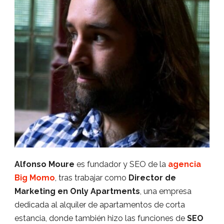
Alfonso Moure
es fundador y SEO de la
agencia
Big Momo
, tras trabajar como
Director de
Marketing en Only Apartments
, una empresa
dedicada al alquiler de apartamentos de corta
estancia, donde también hizo las funciones de
SEO