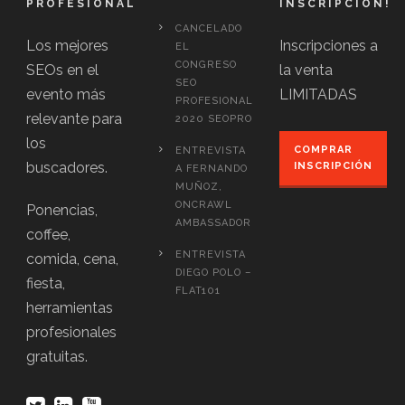
PROFESIONAL
INSCRIPCIÓN!
CANCELADO
Los mejores
Inscripciones a
EL
CONGRESO
SEOs en el
la venta
SEO
evento más
LIMITADAS
PROFESIONAL
relevante para
2020 SEOPRO
los
COMPRAR
ENTREVISTA
buscadores.
INSCRIPCIÓN
A FERNANDO
MUÑOZ,
ONCRAWL
Ponencias,
AMBASSADOR
coffee,
ENTREVISTA
comida, cena,
DIEGO POLO –
fiesta,
FLAT101
herramientas
profesionales
gratuitas.