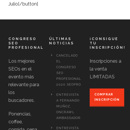
Julio[/button]
CONGRESO
ÚLTIMAS
¡CONSIGUE
SEO
NOTICIAS
TU
PROFESIONAL
INSCRIPCIÓN!
CANCELADO
Los mejores
Inscripciones a
EL
CONGRESO
SEOs en el
la venta
SEO
evento más
LIMITADAS
PROFESIONAL
relevante para
2020 SEOPRO
los
COMPRAR
ENTREVISTA
buscadores.
INSCRIPCIÓN
A FERNANDO
MUÑOZ,
ONCRAWL
Ponencias,
AMBASSADOR
coffee,
ENTREVISTA
comida, cena,