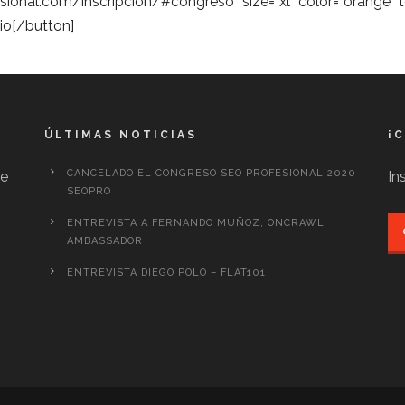
ional.com/inscripcion/#congreso” size=”xl” color=”orange” 
io[/button]
ÚLTIMAS NOTICIAS
¡
CANCELADO EL CONGRESO SEO PROFESIONAL 2020
te
In
SEOPRO
ENTREVISTA A FERNANDO MUÑOZ, ONCRAWL
AMBASSADOR
ENTREVISTA DIEGO POLO – FLAT101