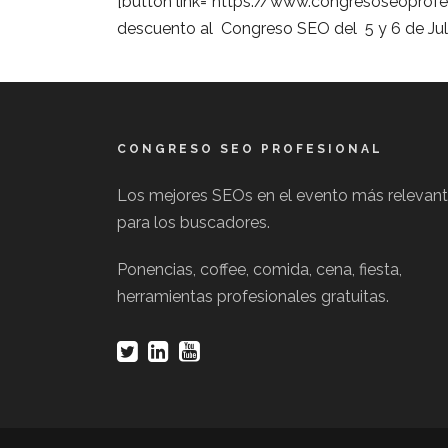
[button link=”https://www.congresoseoprofes
descuento al Congreso SEO del 5 y 6 de Jul
CONGRESO SEO PROFESIONAL
Los mejores SEOs en el evento más relevan
para los buscadores.
Ponencias, coffee, comida, cena, fiesta,
herramientas profesionales gratuitas.