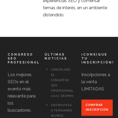
experiencias SEO y comentar
temas de interés, en un ambiente
distendido.
CONGRESO
ÚLTIMAS
¡CONSIGUE
SEO
NOTICIAS
TU
PROFESIONAL
INSCRIPCIÓN!
CANCELADO
Los mejores
Inscripciones a
EL
CONGRESO
SEOs en el
la venta
SEO
evento más
LIMITADAS
PROFESIONAL
relevante para
2020 SEOPRO
los
COMPRAR
ENTREVISTA
buscadores.
INSCRIPCIÓN
A FERNANDO
MUÑOZ,