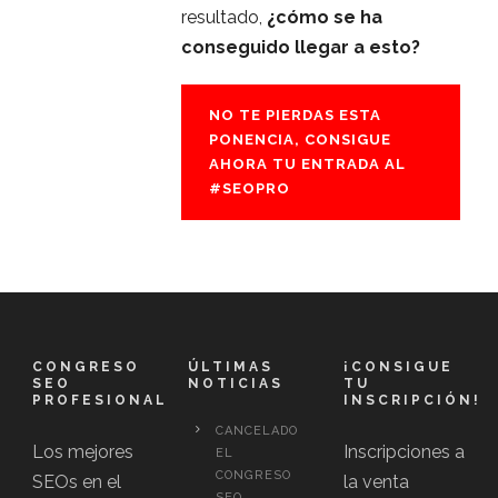
resultado,
¿cómo se ha
conseguido llegar a esto?
NO TE PIERDAS ESTA
PONENCIA, CONSIGUE
AHORA TU ENTRADA AL
#SEOPRO
CONGRESO
ÚLTIMAS
¡CONSIGUE
SEO
NOTICIAS
TU
PROFESIONAL
INSCRIPCIÓN!
CANCELADO
Los mejores
Inscripciones a
EL
CONGRESO
SEOs en el
la venta
SEO