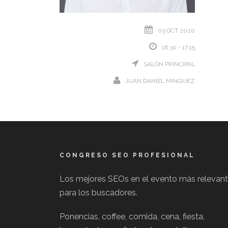
03 OCT 2020
16:30 - 17:15
SALÓN PRINCIPAL
JUAN DANIEL MINGUEZ
CONGRESO SEO PROFESIONAL
Los mejores SEOs en el evento más relevan
para los buscadores.
Ponencias, coffee, comida, cena, fiesta,