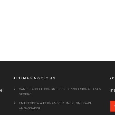
ÚLTIMAS NOTICIAS
¡
CANCELADO EL CONGRESO SEO PROFESIONAL 2020
te
In
SEOPRO
ENTREVISTA A FERNANDO MUÑOZ, ONCRAWL
AMBASSADOR