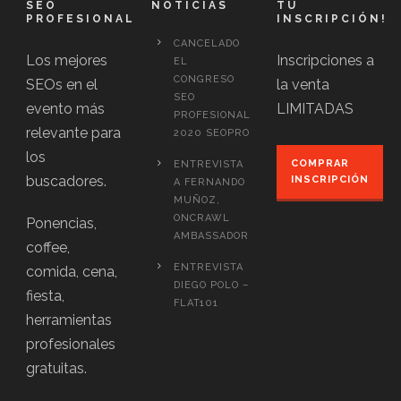
SEO
NOTICIAS
TU
PROFESIONAL
INSCRIPCIÓN!
CANCELADO
Los mejores
Inscripciones a
EL
CONGRESO
SEOs en el
la venta
SEO
evento más
LIMITADAS
PROFESIONAL
relevante para
2020 SEOPRO
los
COMPRAR
ENTREVISTA
buscadores.
INSCRIPCIÓN
A FERNANDO
MUÑOZ,
ONCRAWL
Ponencias,
AMBASSADOR
coffee,
ENTREVISTA
comida, cena,
DIEGO POLO –
fiesta,
FLAT101
herramientas
profesionales
gratuitas.