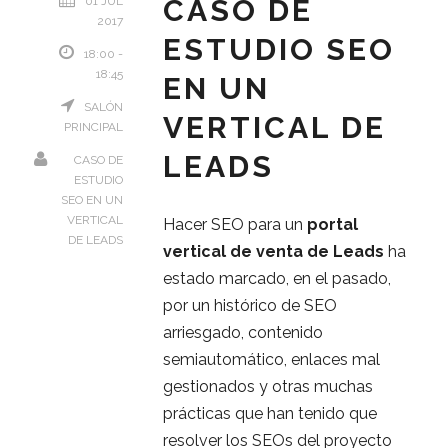
CASO DE
01 JUL
2017
ESTUDIO SEO
18:00 -
18:45
EN UN
SALÓN
VERTICAL DE
PRINCIPAL
LEADS
CASO DE
ESTUDIO
SEO EN UN
VERTICAL
Hacer SEO para un
portal
DE LEADS
vertical de venta de Leads
ha
estado marcado, en el pasado,
por un histórico de SEO
arriesgado, contenido
semiautomático, enlaces mal
gestionados y otras muchas
prácticas que han tenido que
resolver los SEOs del proyecto