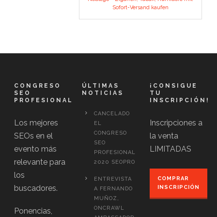
Sofort-Versand kaufen
CONGRESO
ÚLTIMAS
¡CONSIGUE
SEO
NOTICIAS
TU
PROFESIONAL
INSCRIPCIÓN!
CANCELADO
Los mejores
Inscripciones a
EL
CONGRESO
SEOs en el
la venta
SEO
evento más
LIMITADAS
PROFESIONAL
relevante para
2020 SEOPRO
los
COMPRAR
ENTREVISTA
buscadores.
INSCRIPCIÓN
A FERNANDO
MUÑOZ,
ONCRAWL
Ponencias,