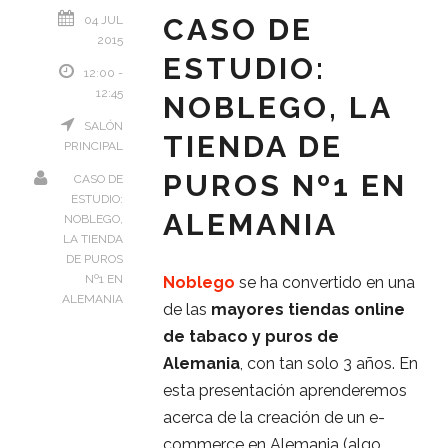
CASO DE
04 JUL
2015
ESTUDIO:
12:00 -
12:45
NOBLEGO, LA
SALÓN
TIENDA DE
PRINCIPAL
PUROS Nº1 EN
CASO DE
ESTUDIO:
ALEMANIA
NOBLEGO,
LA TIENDA
DE PUROS
Nº1 EN
Noblego
se ha convertido en una
ALEMANIA
de las
mayores tiendas online
de tabaco y puros de
Alemania
, con tan solo 3 años. En
esta presentación aprenderemos
acerca de la creación de un e-
commerce en Alemania (algo