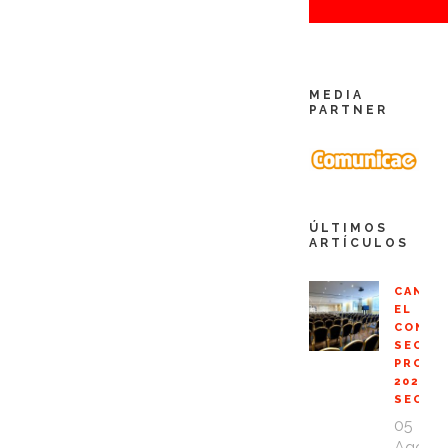
MEDIA
PARTNER
ÚLTIMOS
ARTÍCULOS
CANCE
EL
CONGR
SEO
PROFE
2020
SEOPR
05
Ago