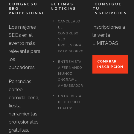
CONGRESO
ÚLTIMAS
¡CONSIGUE
SEO
NOTICIAS
TU
PROFESIONAL
INSCRIPCIÓN!
CANCELADO
Los mejores
Inscripciones a
EL
CONGRESO
SEOs en el
la venta
SEO
evento más
LIMITADAS
PROFESIONAL
relevante para
2020 SEOPRO
los
COMPRAR
ENTREVISTA
buscadores.
INSCRIPCIÓN
A FERNANDO
MUÑOZ,
ONCRAWL
Ponencias,
AMBASSADOR
coffee,
ENTREVISTA
comida, cena,
DIEGO POLO –
fiesta,
FLAT101
herramientas
profesionales
gratuitas.