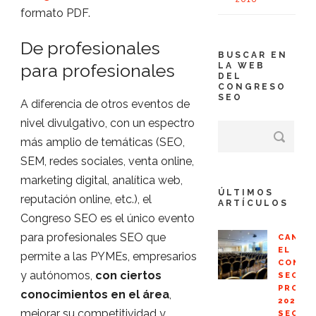
formato PDF.
De profesionales
BUSCAR EN
para profesionales
LA WEB
DEL
CONGRESO
SEO
A diferencia de otros eventos de
nivel divulgativo, con un espectro
más amplio de temáticas (SEO,
SEM, redes sociales, venta online,
marketing digital, analítica web,
ÚLTIMOS
reputación online, etc.), el
ARTÍCULOS
Congreso SEO es el único evento
para profesionales SEO que
CANCE
EL
permite a las PYMEs, empresarios
CONGR
y autónomos,
con ciertos
SEO
PROFE
conocimientos en el área
,
2020
mejorar su competitividad y
SEOPR