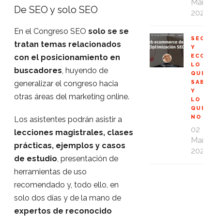
Mar
De SEO y solo SEO
2020
En el Congreso SEO
solo se se
SEO
tratan temas relacionados
Y
con el posicionamiento en
ECOMM
LO
buscadores
, huyendo de
QUE
generalizar el congreso hacia
SABES
Y
otras áreas del marketing online.
LO
QUE
NO
Los asistentes podrán asistir a
02
lecciones magistrales, clases
Mar
prácticas, ejemplos y casos
2020
de estudio
, presentación de
herramientas de uso
recomendado y, todo ello, en
solo dos días y de la mano de
expertos de reconocido