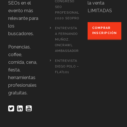
CONGRESO
SEOs en el
la venta
SEO
evento más
LIMITADAS
PROFESIONAL
relevante para
2020 SEOPRO
los
COMPRAR
ENTREVISTA
buscadores.
INSCRIPCIÓN
A FERNANDO
MUÑOZ,
ONCRAWL
Ponencias,
AMBASSADOR
coffee,
ENTREVISTA
comida, cena,
DIEGO POLO –
fiesta,
FLAT101
herramientas
profesionales
gratuitas.