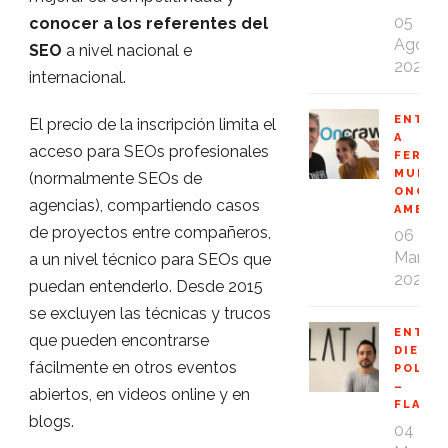
05
conocer a los referentes del
Ago
SEO
a nivel nacional e
2020
internacional.
ENTRE
El precio de la inscripción limita el
A
acceso para SEOs profesionales
FERNA
MUÑOZ
(normalmente SEOs de
ONCRA
agencias), compartiendo casos
AMBAS
de proyectos entre compañeros,
06
Mar
a un nivel técnico para SEOs que
2020
puedan entenderlo. Desde 2015
se excluyen las técnicas y trucos
ENTRE
que pueden encontrarse
DIEGO
fácilmente en otros eventos
POLO
–
abiertos, en videos online y en
FLAT1
blogs.
04