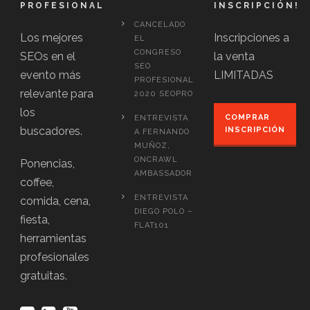
PROFESIONAL
INSCRIPCIÓN!
CANCELADO
Los mejores
Inscripciones a
EL
CONGRESO
SEOs en el
la venta
SEO
evento más
LIMITADAS
PROFESIONAL
relevante para
2020 SEOPRO
los
COMPRAR
ENTREVISTA
buscadores.
INSCRIPCIÓN
A FERNANDO
MUÑOZ,
ONCRAWL
Ponencias,
AMBASSADOR
coffee,
ENTREVISTA
comida, cena,
DIEGO POLO –
fiesta,
FLAT101
herramientas
profesionales
gratuitas.