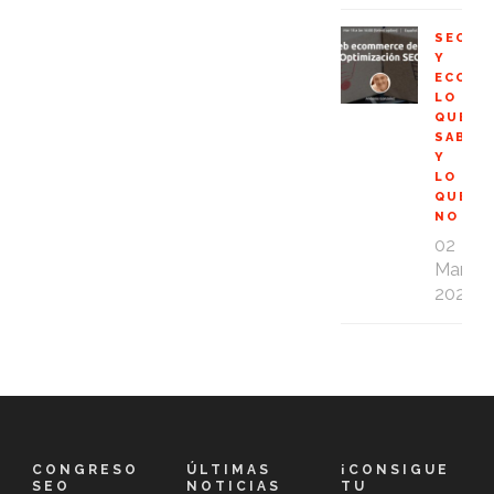
SEO
Y
ECOMM
LO
QUE
SABES
Y
LO
QUE
NO
02
Mar
2020
CONGRESO
ÚLTIMAS
¡CONSIGUE
SEO
NOTICIAS
TU