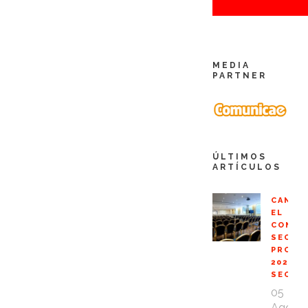
MEDIA
PARTNER
ÚLTIMOS
ARTÍCULOS
CANCE
EL
CONGR
SEO
PROFE
2020
SEOPR
05
Ago