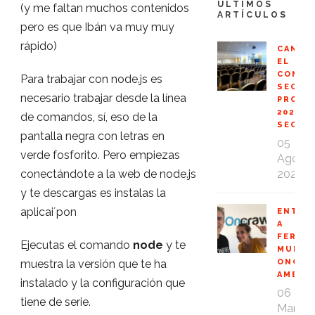
ÚLTIMOS
(y me faltan muchos contenidos
ARTÍCULOS
pero es que Ibán va muy muy
rápido)
CANCE
EL
CONGR
Para trabajar con node.js es
SEO
necesario trabajar desde la línea
PROFE
2020
de comandos, sí, eso de la
SEOPR
pantalla negra con letras en
05
verde fosforito. Pero empiezas
Ago
2020
conectándote a la web de node.js
y te descargas es instalas la
aplicai´pon
ENTRE
A
FERNA
Ejecutas el comando
node
y te
MUÑOZ
ONCRA
muestra la versión que te ha
AMBAS
instalado y la configuración que
06
tiene de serie.
Mar