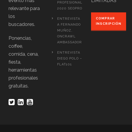
evento más
LIMITADAS
PROFESIONAL
relevante para
2020 SEOPRO
los
COMPRAR
ENTREVISTA
buscadores.
INSCRIPCIÓN
A FERNANDO
MUÑOZ,
ONCRAWL
Ponencias,
AMBASSADOR
coffee,
ENTREVISTA
comida, cena,
DIEGO POLO –
fiesta,
FLAT101
herramientas
profesionales
gratuitas.