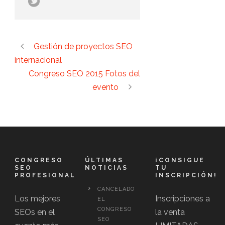
Gestión de proyectos SEO
internacional
Congreso SEO 2015 Fotos del
evento
CONGRESO
ÚLTIMAS
¡CONSIGUE
SEO
NOTICIAS
TU
PROFESIONAL
INSCRIPCIÓN!
CANCELADO
Los mejores
Inscripciones a
EL
CONGRESO
SEOs en el
la venta
SEO