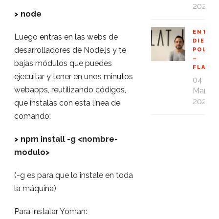
2020
> node
ENTRE
Luego entras en las webs de
DIEGO
desarrolladores de Node.js y te
POLO
–
bajas módulos que puedes
FLAT1
ejecuitar y tener en unos minutos
04
webapps, reutilizando códigos,
Mar
2020
que instalas con esta línea de
comando:
> npm install -g <nombre-
modulo>
(-g es para que lo instale en toda
la máquina)
Para instalar Yoman: