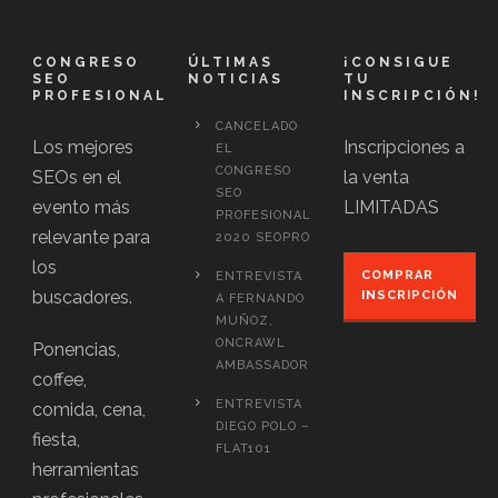
CONGRESO
ÚLTIMAS
¡CONSIGUE
SEO
NOTICIAS
TU
PROFESIONAL
INSCRIPCIÓN!
CANCELADO
Los mejores
Inscripciones a
EL
CONGRESO
SEOs en el
la venta
SEO
evento más
LIMITADAS
PROFESIONAL
relevante para
2020 SEOPRO
los
COMPRAR
ENTREVISTA
buscadores.
INSCRIPCIÓN
A FERNANDO
MUÑOZ,
ONCRAWL
Ponencias,
AMBASSADOR
coffee,
ENTREVISTA
comida, cena,
DIEGO POLO –
fiesta,
FLAT101
herramientas