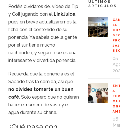
ÚLTIMOS
Podéis olvidaros del vídeo de Tip
ARTÍCULOS
y Coll jugando con el
LinkJuice
,
CANCE
pues en breve actualizaremos la
EL
ficha con el contenido de su
CONGR
SEO
ponencia. Ya sabeis que la gente
PROFE
por el sur tiene mucho
2020
SEOPR
cachondeo, y seguro que es una
05
interesante y divertida ponencia.
Ago
2020
Recuerda que la ponencia es el
Sábado tras la comida, así que
ENTRE
no olvides tomarte un buen
A
FERNA
café
. Solo espero que no quieran
MUÑOZ
hacer el número de vaso y el
ONCRA
AMBAS
agua durante su charla.
06
¿Qué pasa con
Mar