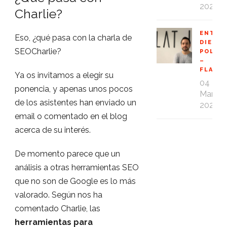
2020
Charlie?
ENTRE
Eso, ¿qué pasa con la charla de
DIEGO
SEOCharlie?
POLO
–
FLAT1
Ya os invitamos a elegir su
04
ponencia, y apenas unos pocos
Mar
de los asistentes han enviado un
2020
email o comentado en el blog
acerca de su interés.
De momento parece que un
análisis a otras herramientas SEO
que no son de Google es lo más
valorado. Según nos ha
comentado Charlie, las
herramientas para