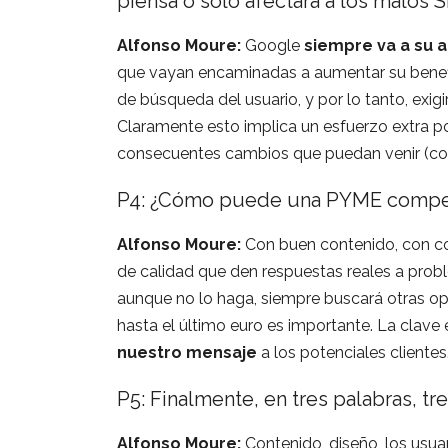
piensa o solo afectará a los malos 
Alfonso Moure:
Google
siempre va a su a
que vayan encaminadas a aumentar su benefic
de búsqueda del usuario, y por lo tanto, exig
Claramente esto implica un esfuerzo extra p
consecuentes cambios que puedan venir (c
P4: ¿Cómo puede una PYME competir
Alfonso Moure:
Con buen contenido, con con
de calidad que den respuestas reales a probl
aunque no lo haga, siempre buscará otras op
hasta el último euro es importante. La clave e
nuestro mensaje
a los potenciales clientes
P5: Finalmente, en tres palabras, tr
Alfonso Moure:
Contenido, diseño, los usua