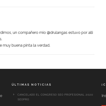
erdimos, un compañero mio @drulangas estuvo por alli
s.
e muy buena pinta la verdad.
ÚLTIMAS NOTICIAS
¡
CANCELADO EL CONGRESO SEO PROFESIONAL 2020
te
In
SEOPRO