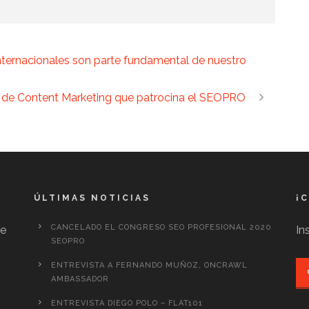
internacionales son parte fundamental de nuestro
 de Content Marketing que patrocina el SEOPRO
ÚLTIMAS NOTICIAS
¡
CANCELADO EL CONGRESO SEO PROFESIONAL 2020
te
In
SEOPRO
ENTREVISTA A FERNANDO MUÑOZ, ONCRAWL
AMBASSADOR
ENTREVISTA DIEGO POLO – FLAT101