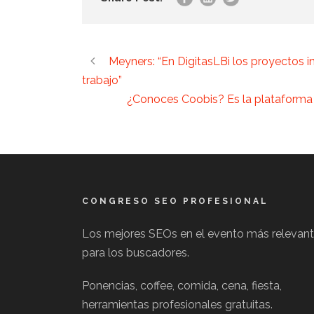
Meyners: “En DigitasLBi los proyectos 
trabajo”
¿Conoces Coobis? Es la plataforma
CONGRESO SEO PROFESIONAL
Los mejores SEOs en el evento más relevan
para los buscadores.
Ponencias, coffee, comida, cena, fiesta,
herramientas profesionales gratuitas.