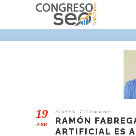
19
By
admin
/
0 Comments
RAMÓN FABREGA
ABR
ARTIFICIAL ES 