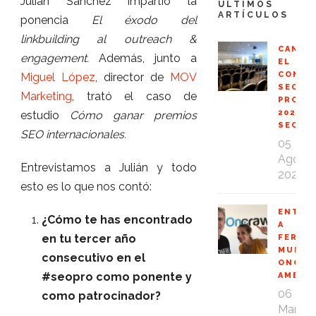
Julián Sánchez impartió la
ÚLTIMOS
ARTÍCULOS
ponencia
El éxodo del
linkbuilding al outreach &
CANCE
engagement.
Además, junto a
EL
CONGR
Miguel López
, director de
MOV
SEO
Marketing
, trató el caso de
PROFE
2020
estudio
Cómo ganar premios
SEOPR
SEO internacionales.
05
Ago
Entrevistamos a Julián y todo
2020
esto es lo que nos contó:
ENTRE
¿Cómo te has encontrado
A
en tu tercer año
FERNA
MUÑOZ
consecutivo en el
ONCRA
#seopro como ponente y
AMBAS
06
como patrocinador?
Mar