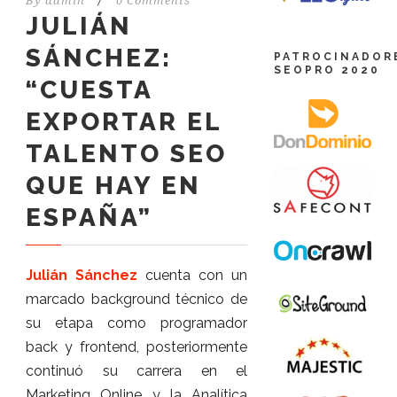
By
admin
/
0 Comments
JULIÁN
SÁNCHEZ:
PATROCINADOR
SEOPRO 2020
“CUESTA
EXPORTAR EL
TALENTO SEO
QUE HAY EN
ESPAÑA”
Julián Sánchez
cuenta con un
marcado background técnico de
su etapa como programador
back y frontend, posteriormente
continuó su carrera en el
Marketing Online y la Analítica