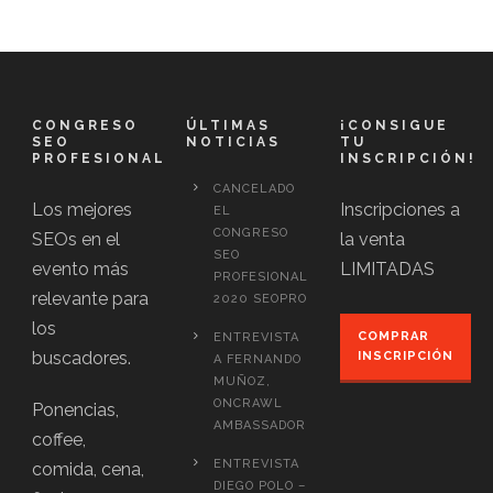
CONGRESO
ÚLTIMAS
¡CONSIGUE
SEO
NOTICIAS
TU
PROFESIONAL
INSCRIPCIÓN!
CANCELADO
Los mejores
Inscripciones a
EL
CONGRESO
SEOs en el
la venta
SEO
evento más
LIMITADAS
PROFESIONAL
relevante para
2020 SEOPRO
los
COMPRAR
ENTREVISTA
buscadores.
INSCRIPCIÓN
A FERNANDO
MUÑOZ,
ONCRAWL
Ponencias,
AMBASSADOR
coffee,
ENTREVISTA
comida, cena,
DIEGO POLO –