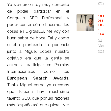
2020
Yo siempre estoy muy contento
de poder participar en el
ENTRE
Congreso SEO Profesional y
DIEGO
poder contar cómo hacemos las
POLO
–
cosas en DigitasLBi. Me voy con
FLAT1
buen sabor de boca. Tal y como
04
estaba planteada la ponencia
Mar
2020
junto a Miguel López, nuestro
objetivo era que la gente se
anime a participar en Premios
Internacionales como los
European Search Awards
.
Tanto Miguel como yo creemos
que España hay muchísimo
talento SEO, que por las razones
más “españolas” que quieras ver,