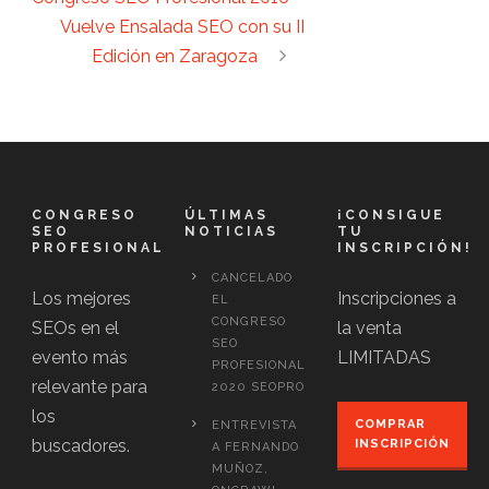
Vuelve Ensalada SEO con su II
Edición en Zaragoza
CONGRESO
ÚLTIMAS
¡CONSIGUE
SEO
NOTICIAS
TU
PROFESIONAL
INSCRIPCIÓN!
CANCELADO
Los mejores
Inscripciones a
EL
CONGRESO
SEOs en el
la venta
SEO
evento más
LIMITADAS
PROFESIONAL
relevante para
2020 SEOPRO
los
COMPRAR
ENTREVISTA
buscadores.
INSCRIPCIÓN
A FERNANDO
MUÑOZ,