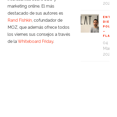
2020
marketing online. El más
destacado de sus autores es
ENTRE
Rand Fishkin
, cofundador de
DIEGO
POLO
MOZ, que además ofrece todos
–
los viernes sus consejos a través
FLAT1
de la
Whiteboard Friday
.
04
Mar
2020