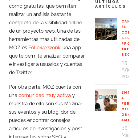
ÚLTIMOS
como gratuitas, que permiten
ARTÍCULOS
realizar un análisis bastante
CANCE
completo de la visibilidad online
EL
de un proyecto web. Una de las
CONGR
SEO
herramientas más utilizadas de
PROFE
MOZ es
Followerwonk
, una app
2020
SEOPR
que te permite analizar, comparar
05
e investigar a usuarios y cuentas
Ago
de Twitter.
2020
Por otra parte, MOZ cuenta con
ENTRE
una
comunidad muy activa
y
A
muestra de ello son sus Mozinar,
FERNA
MUÑOZ
sus eventos y su blog, donde
ONCRA
puedes encontrar consejos,
AMBAS
06
artículos de investigación y post
Mar
interesantes sobre SEO y