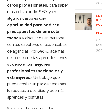
2020
otros profesionales
, para saber
más del valor del SEO, y en
ENTRE
algunos casos es
una
DIEGO
oportunidad para pedir 10
POLO
–
presupuestos de una sola
FLAT1
tacad
a y discutirlos en persona
04
con los directores o responsables
Mar
2020
de agencias. Por 650 €, además
de lo que puedas aprender, tienes
acceso a los mejores
profesionales (nacionales y
extranjeros)
. Un trabajo que
puede costar un par de semanas
lo reduces a dos días, y además
aprendes y disfrutas.
Ser parte de la comunidad