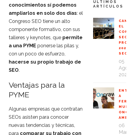
ÚLTIMOS
conocimientos sí podemos
ARTÍCULOS
ampliarlos en solo dos días
: el
Congreso SEO tiene un alto
CANCE
EL
componente formativo, con sus
CONGR
talleres y keynotes, que
permite
SEO
PROFE
a una PYME
ponerse las pilas y,
2020
con un poco de esfuerzo,
SEOPR
05
hacerse su propio trabajo de
Ago
SEO
.
2020
Ventajas para la
ENTRE
PYME
A
FERNA
MUÑOZ
Algunas empresas que contratan
ONCRA
SEOs asisten para conocer
AMBAS
nuevas tendencias y técnicas,
06
Mar
para
comparar su trabajo con