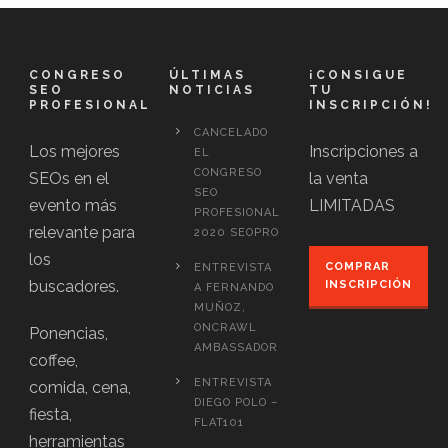
CONGRESO
ÚLTIMAS
¡CONSIGUE
SEO
NOTICIAS
TU
PROFESIONAL
INSCRIPCIÓN!
CANCELADO
Los mejores
Inscripciones a
EL
CONGRESO
SEOs en el
la venta
SEO
evento más
LIMITADAS
PROFESIONAL
relevante para
2020 SEOPRO
los
COMPRAR
ENTREVISTA
buscadores.
INSCRIPCIÓN
A FERNANDO
MUÑOZ,
ONCRAWL
Ponencias,
AMBASSADOR
coffee,
ENTREVISTA
comida, cena,
DIEGO POLO –
fiesta,
FLAT101
herramientas