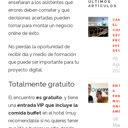
enseñaran a los asistentes qué
ÚLTIMOS
ARTÍCULOS
errores deben cometer y qué
decisiones acertadas pueden
CANCE
tomar para montar un negocio
EL
CONGR
online de éxito.
SEO
PROFE
2020
No pierdas la oportunidad de
SEOPR
recibir día y medio de formación
05
que puede ser importante para tu
Ago
proyecto digital.
2020
Totalmente gratuito
ENTRE
A
FERNA
El encuentro
es gratuito
, y tiene
MUÑOZ
una
entrada VIP que incluye la
ONCRA
AMBAS
comida buffet
en el hotel (muy
06
recomendable si no quieres tener
Mar