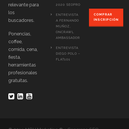
relevante para
2020 SEOPRO
los
COMPRAR
ENTREVISTA
buscadores.
INSCRIPCIÓN
A FERNANDO
MUÑOZ,
ONCRAWL
Ponencias,
AMBASSADOR
coffee,
ENTREVISTA
comida, cena,
DIEGO POLO –
fiesta,
FLAT101
herramientas
profesionales
gratuitas.