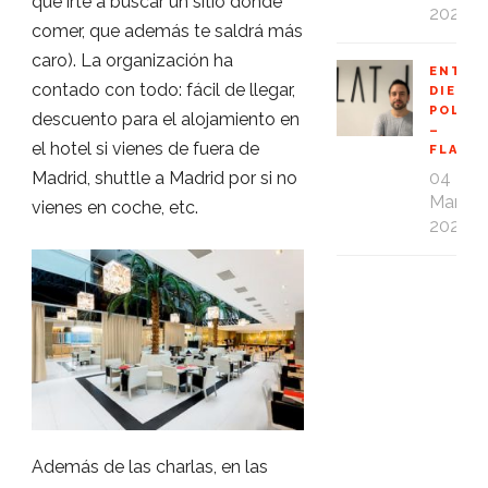
que irte a buscar un sitio donde
2020
comer, que además te saldrá más
caro). La organización ha
ENTRE
contado con todo: fácil de llegar,
DIEGO
POLO
descuento para el alojamiento en
–
el hotel si vienes de fuera de
FLAT1
Madrid, shuttle a Madrid por si no
04
Mar
vienes en coche, etc.
2020
Además de las charlas, en las