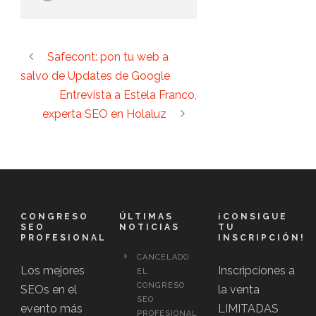
Safecont: pon tu web a
salvo de Updates de Google
Entrevista a Estela Franco,
experta SEO en Holaluz
CONGRESO
ÚLTIMAS
¡CONSIGUE
SEO
NOTICIAS
TU
PROFESIONAL
INSCRIPCIÓN!
CANCELADO
Los mejores
Inscripciones a
EL
CONGRESO
SEOs en el
la venta
SEO
evento más
LIMITADAS
PROFESIONAL