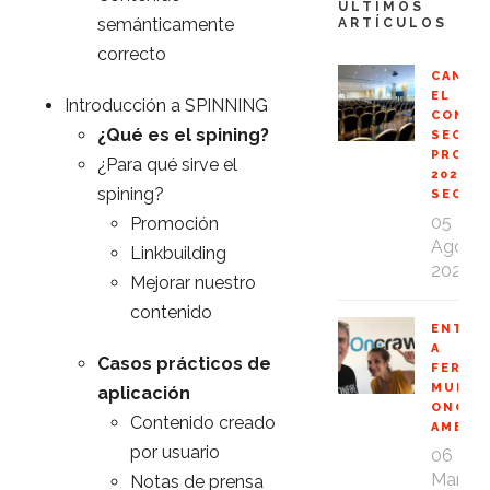
ÚLTIMOS
semánticamente
ARTÍCULOS
correcto
CANCE
EL
Introducción a SPINNING
CONGR
¿Qué es el spining?
SEO
PROFE
¿Para qué sirve el
2020
spining?
SEOPR
05
Promoción
Ago
Linkbuilding
2020
Mejorar nuestro
contenido
ENTRE
A
Casos prácticos de
FERNA
MUÑOZ
aplicación
ONCRA
Contenido creado
AMBAS
por usuario
06
Mar
Notas de prensa