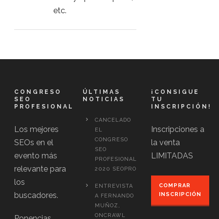
etc.
CONGRESO
ÚLTIMAS
¡CONSIGUE
SEO
NOTICIAS
TU
PROFESIONAL
INSCRIPCIÓN!
CANCELADO
Los mejores
Inscripciones a
EL
CONGRESO
SEOs en el
la venta
SEO
evento más
LIMITADAS
PROFESIONAL
relevante para
2020 SEOPRO
los
COMPRAR
ENTREVISTA
buscadores.
INSCRIPCIÓN
A FERNANDO
MUÑOZ,
ONCRAWL
Ponencias,