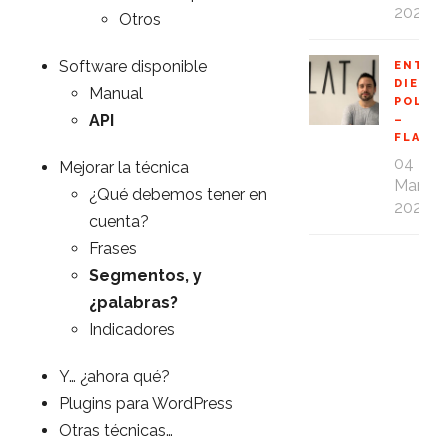
2020
Otros
Software disponible
ENTRE
DIEGO
Manual
POLO
API
–
FLAT1
04
Mejorar la técnica
Mar
¿Qué debemos tener en
2020
cuenta?
Frases
Segmentos, y
¿palabras?
Indicadores
Y… ¿ahora qué?
Plugins para WordPress
Otras técnicas…