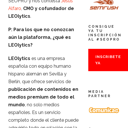
SEOPRO y nos contesta
Jesús
Alfaro
,
CMO y cofundador de
LEOlytics
.
CONSIGUE
P: Para los que no conozcan
YA TU
INSCRIPCIÓN
aún la plataforma, ¿qué es
AL #SEOPRO
LEOlytics?
INSCRIBETE
LEOlytics
es una empresa
YA
española con equipo humano
hispano alemán en Sevilla y
Berlín, que ofrece servicios de
publicación de contenidos en
MEDIA
PARTNER
medios premium de todo el
mundo
, no solo medios
españoles. Es un servicio
completo donde el cliente puede
adquirirlo todo en relación con la