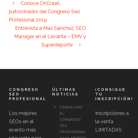
Conoce OnCrawl,
patrocinador del Congreso Seo
Profesional 2019
Entrevista a Max Sánchez, SEO
Manager en el Levante – EMV y
Superdeporte
CONGRESO
ÚLTIMAS
¡CONSIGUE
SEO
NOTICIAS
TU
PROFESIONAL
INSCRIPCIÓN!
CANCELADO
Los mejores
Inscripciones a
EL
CONGRESO
SEOs en el
la venta
SEO
evento más
LIMITADAS
PROFESIONAL