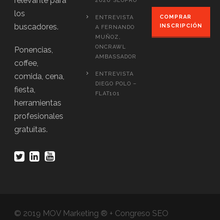
relevante para
2020 SEOPRO
los
COMPRAR
ENTREVISTA
buscadores.
INSCRIPCIÓN
A FERNANDO
MUÑOZ,
ONCRAWL
Ponencias,
AMBASSADOR
coffee,
ENTREVISTA
comida, cena,
DIEGO POLO –
fiesta,
FLAT101
herramientas
profesionales
gratuitas.
© 2019 MOV Marketing ® + Congreso SEO