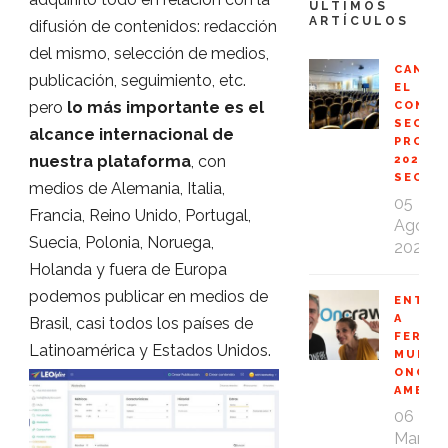
ÚLTIMOS
ARTÍCULOS
difusión de contenidos: redacción
del mismo, selección de medios,
CANCE
publicación, seguimiento, etc.
EL
pero
lo más importante es el
CONGR
SEO
alcance internacional de
PROFE
nuestra plataforma
, con
2020
SEOPR
medios de Alemania, Italia,
05
Francia, Reino Unido, Portugal,
Ago
Suecia, Polonia, Noruega,
2020
Holanda y fuera de Europa
podemos publicar en medios de
ENTRE
A
Brasil, casi todos los países de
FERNA
Latinoamérica y Estados Unidos.
MUÑOZ
ONCRA
AMBAS
06
Mar