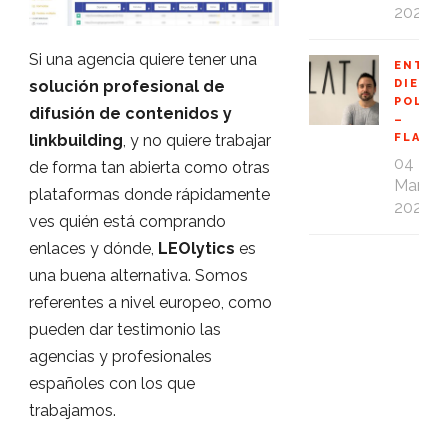
2020
Si una agencia quiere tener una
ENTRE
DIEGO
solución profesional de
POLO
difusión de contenidos y
–
FLAT1
linkbuilding
, y no quiere trabajar
04
de forma tan abierta como otras
Mar
plataformas donde rápidamente
2020
ves quién está comprando
enlaces y dónde,
LEOlytics
es
una buena alternativa. Somos
referentes a nivel europeo, como
pueden dar testimonio las
agencias y profesionales
españoles con los que
trabajamos.