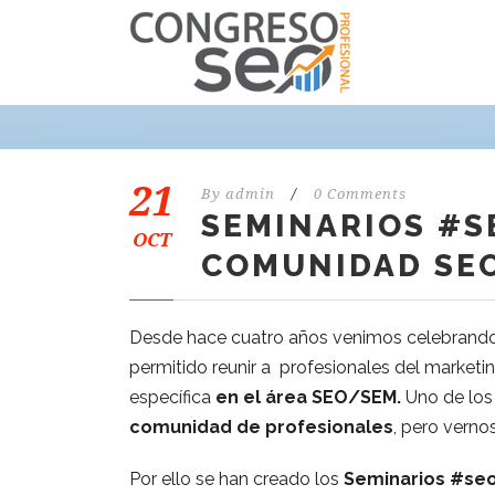
21
By
admin
/
0 Comments
SEMINARIOS #S
OCT
COMUNIDAD SE
Desde hace cuatro años venimos celebrand
permitido reunir a profesionales del market
específica
en el área SEO/SEM.
Uno de los
comunidad de profesionales
, pero verno
Por ello se han creado los
Seminarios #se