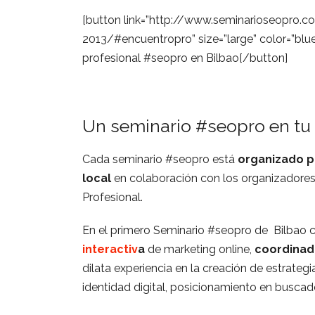
[button link=”http://www.seminarioseopro.
2013/#encuentropro” size=”large” color=”blue
profesional #seopro en Bilbao[/button]
Un seminario #seopro en tu
Cada seminario #seopro está
organizado 
local
en colaboración con los organizadore
Profesional.
En el primero Seminario #seopro de Bilbao
interactiv
a
de marketing online,
coordinad
dilata experiencia en la creación de estrate
identidad digital, posicionamiento en buscado