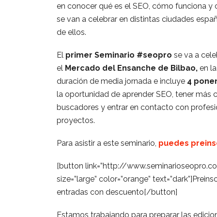
en conocer qué es el SEO, cómo funciona y 
se van a celebrar en distintas ciudades españ
de ellos.
El
primer Seminario #seopro
se va a cele
el
Mercado del Ensanche de Bilbao
,
en l
duración de media jornada e incluye
4 pone
la oportunidad de aprender SEO, tener más 
buscadores y entrar en contacto con profes
proyectos.
Para asistir a este seminario,
puedes preinsc
[button link=”http://www.seminarioseopro.
size=”large” color=”orange” text=”dark”]Prein
entradas con descuento[/button]
Estamos trabajando para preparar las edicione