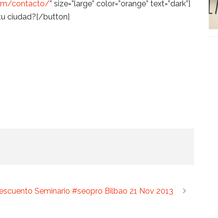
com/contacto/
” size=”large” color=”orange” text=”dark”]
tu ciudad?[/button]
escuento Seminario #seopro Bilbao 21 Nov 2013