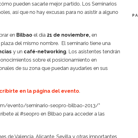
cómo pueden sacarle mejor partido. Los Seminarios
oles, así que no hay excusas para no asistir a alguno
P
brar en
Bilbao
el día
21 de noviembre,
en
a plaza del mismo nombre.
El seminario tiene una
ncias
y un
café-networking
. Los asistentes tendrán
conocimientos sobre el posicionamiento en
ionales de su zona que puedan ayudarles en sus
ribirte en la página del evento
.
com/evento/seminario-seopro-bilbao-2013/”
scríbete al #seopro en Bilbao para acceder a las
s de Valencia, Alicante, Sevilla y otras importantes