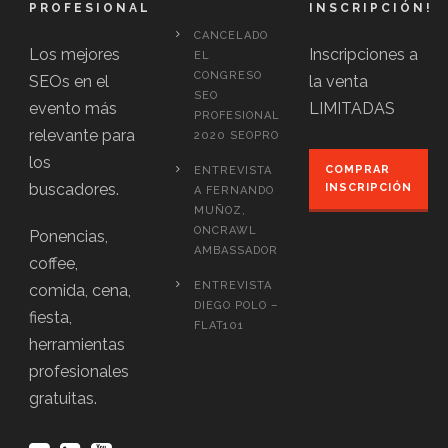
PROFESIONAL
INSCRIPCIÓN!
CANCELADO
Los mejores
Inscripciones a
EL
CONGRESO
SEOs en el
la venta
SEO
evento más
LIMITADAS
PROFESIONAL
relevante para
2020 SEOPRO
los
COMPRAR
ENTREVISTA
buscadores.
INSCRIPCIÓN
A FERNANDO
MUÑOZ,
ONCRAWL
Ponencias,
AMBASSADOR
coffee,
ENTREVISTA
comida, cena,
DIEGO POLO –
fiesta,
FLAT101
herramientas
profesionales
gratuitas.