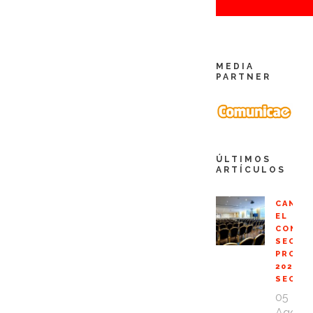
MEDIA
PARTNER
ÚLTIMOS
ARTÍCULOS
CANCE
EL
CONGR
SEO
PROFE
2020
SEOPR
05
Ago