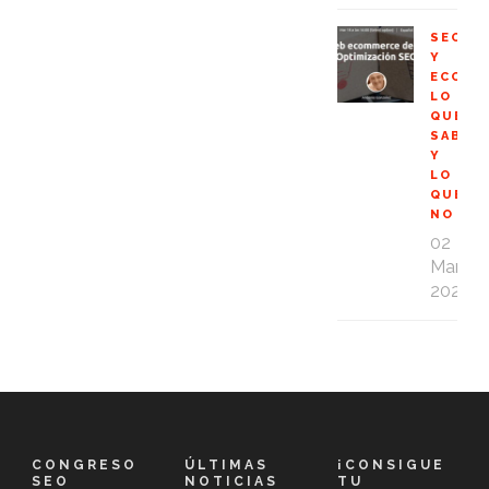
SEO
Y
ECOMM
LO
QUE
SABES
Y
LO
QUE
NO
02
Mar
2020
CONGRESO
ÚLTIMAS
¡CONSIGUE
SEO
NOTICIAS
TU