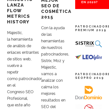
MEJOR
EN 2020?
LANZA
SEO DE
FLOW
COSMÉTICA
METRICS
2015
HISTORY
PATROCINADOR
Con la ayuda
PREMIUM 2019
Majestic,
de las
la herramienta
herramientas
de análisis de
de nuestros
enlaces entrantes
patrocinadores,
de sitios web,
Sistrix, Moz y
vuelve a
Majestic,
repetir
vamos a
PATROCINADOR
SEOPRO 2019
como patrocinador
analizar con
en el
calma los
Congreso SEO
mejores
Profesional,
resultados en
que este año
SEO del